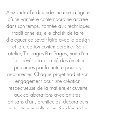
Alexandra Ferdinande incarne la figure
d’une vannière contemporaine ancrée
dans son temps. Formée aux techniques
traditionnelles, elle choisit de faire
dialoguer ce savoir-faire avec le design
et la création contemporaine. Son
atelier, Tressages Pas Sages, naît d’un
désir : révéler la beauté des émotions
procurées par la nature pour s’y
reconnecter. Chaque projet traduit son
engagement pour une création
respectueuse de la matière et ouverte
aux collaborations avec artistes,
artisans d’art, architectes, décorateurs
et institutions culturelles. Sa démarche
s’inscrit dans une recherche constante :
expérimenter, transformer, inventer. La
vannerie devient alors un territoire